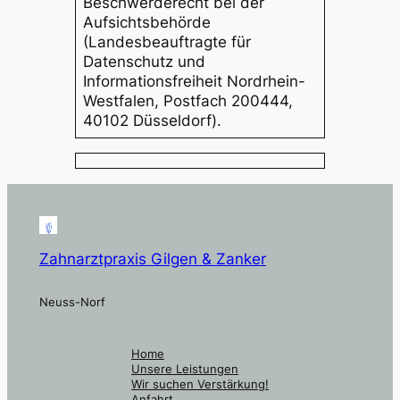
Beschwerderecht bei der
Aufsichtsbehörde
(Landesbeauftragte für
Datenschutz und
Informationsfreiheit Nordrhein-
Westfalen, Postfach 200444,
40102 Düsseldorf).
Zahnarztpraxis Gilgen & Zanker
Neuss-Norf
Home
Unsere Leistungen
Wir suchen Verstärkung!
Anfahrt