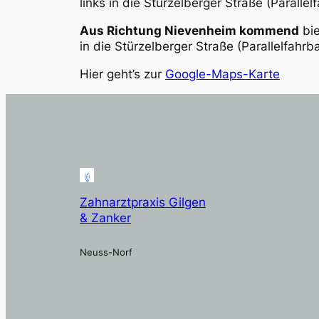
links in die Stürzelberger Straße (Paralle
Aus Richtung Nievenheim kommend
bie
in die Stürzelberger Straße (Parallelfahr
Hier geht’s zur
Google-Maps-Karte
Zahnarztpraxis Gilgen
& Zanker
Neuss-Norf